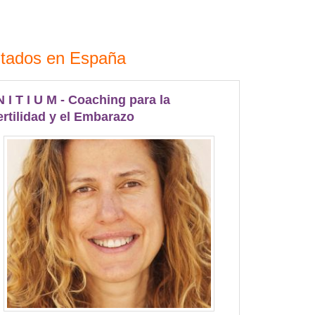
sitados en España
 N I T I U M - Coaching para la
ertilidad y el Embarazo