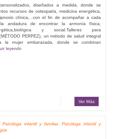
 personalizados, diseñados a medida, donde se
ntos recursos de osteopatía, medicina energética,
hipnosis clínica,...con el fin de acompañar a cada
 la andadura de encontrar la armonía física,
nergética,biológica y social.Talleres para
(MÉTODO PERPEZ), un método de salud integral
ra la mujer embarazada, donde se combinan
uir leyendo
Ver Más
sicóloga infantil y familiar, Psicóloga infantil y
ngüe