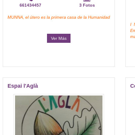
661434457
3 Fotos
MUNNA, el útero es la primera casa de la Humanidad​
I 
E
m
Ver Más
Espai l'Aglà
C