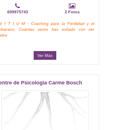
699975743
2 Fotos
N I T I U M - Coaching para la Fertilidad y el
mbarazo, Cuántas veces has soñado con ser
adre
Ver Más
entre de Psicologia Carme Bosch