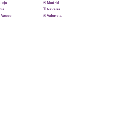
ioja
Madrid
cia
Navarra
s Vasco
Valencia