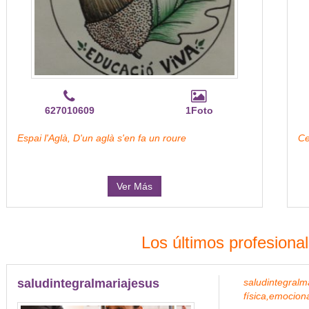
627010609
1Foto
Espai l'Aglà, D'un aglà s'en fa un roure
Ce
Ver Más
Los últimos profesion
saludintegralmariajesus
saludin
física,emociona