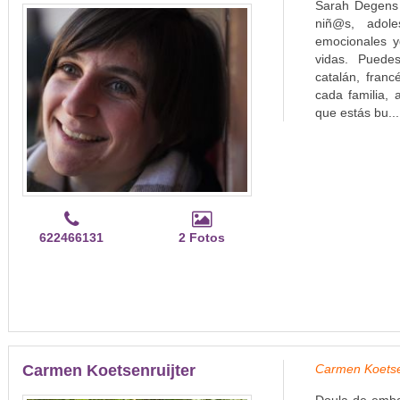
Sarah Degens e
niñ@s, adole
emocionales yg
vidas. Puedes
catalán, fran
cada familia, 
que estás bu..
622466131
2 Fotos
Carmen Koetsenruijter
Carmen Koetsen