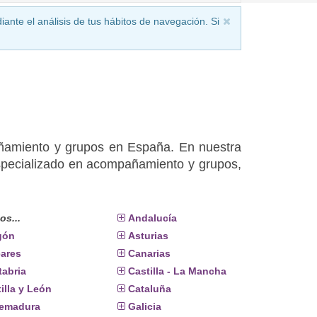
iante el análisis de tus hábitos de navegación. Si
ñamiento y grupos en España. En nuestra
specializado en acompañamiento y grupos,
os...
Andalucía
gón
Asturias
eares
Canarias
tabria
Castilla - La Mancha
illa y León
Cataluña
remadura
Galicia