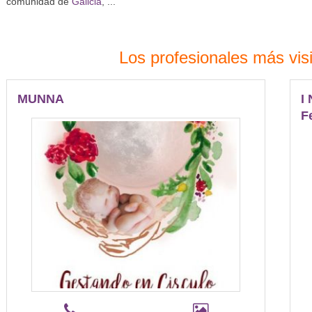
comunidad de
Galicia
, ...
Los profesionales más vi
MUNNA
I
F