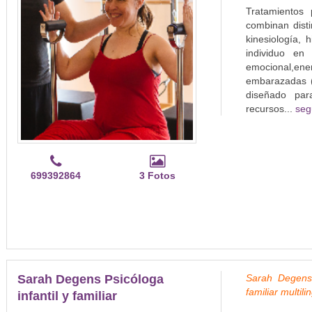
Tratamientos
combinan disti
kinesiología, 
individuo en
emocional,e
embarazadas 
diseñado pa
recursos...
seg
699392864
3 Fotos
Sarah Degens Psicóloga
Sarah Degens P
familiar multili
infantil y familiar