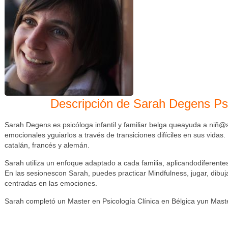
Descripción de Sarah Degens Psicó
Sarah Degens Psicóloga
Sarah Degens es psicóloga infantil y familiar belga queayuda a niñ@s
emocionales yguiarlos a través de transiciones difíciles en sus vidas
catalán, francés y alemán.
Sarah utiliza un enfoque adaptado a cada familia, aplicandodiferente
En las sesionescon Sarah, puedes practicar Mindfulness, jugar, dibujar
centradas en las emociones.
Sarah completó un Master en Psicología Clínica en Bélgica yun Maste