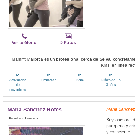
Ver teléfono
5 Fotos
Mamifit Mallorca es un
profesional cerca de Selva
, concretame
Kms. en línea rec
Actividades
Embarazo
Bebé
Niño/a de 1 a
de
3 años
movimiento
Maria Sanchez Rofes
Maria Sanche
Ubicado en Porreres
Soy asesora d
puerperio y cr
y consciente...