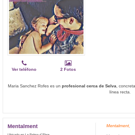
Ver teléfono
2 Fotos
Maria Sanchez Rofes es un
profesional cerca de Selva
, concret
línea recta.
Mentalment
Mentalment,
Ubicado en La Palma d´Ebre