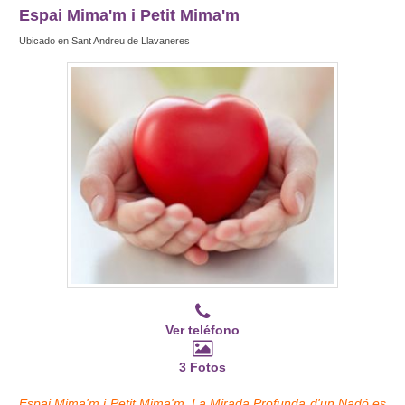
Espai Mima'm i Petit Mima'm
Ubicado en Sant Andreu de Llavaneres
Ver teléfono
3 Fotos
Espai Mima'm i Petit Mima'm, La Mirada Profunda d'un Nadó es