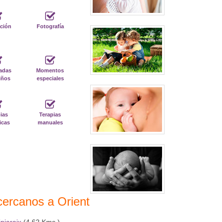
ción
Fotografía
adas
Momentos
iños
especiales
ias
Terapias
icas
manuales
cercanos a Orient