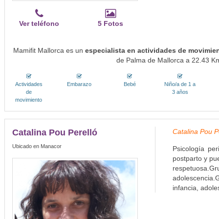
Ver teléfono
5 Fotos
Mamifit Mallorca es un
especialista en actividades de movimien
de Palma de Mallorca a 22.43 Kms
Actividades
Embarazo
Bebé
Niño/a de 1 a
de
3 años
movimiento
Catalina Pou Perelló
Catalina Pou Pe
Ubicado en Manacor
Psicología per
postparto y pu
respetuosa.Gr
adolescencia.G
infancia, adole