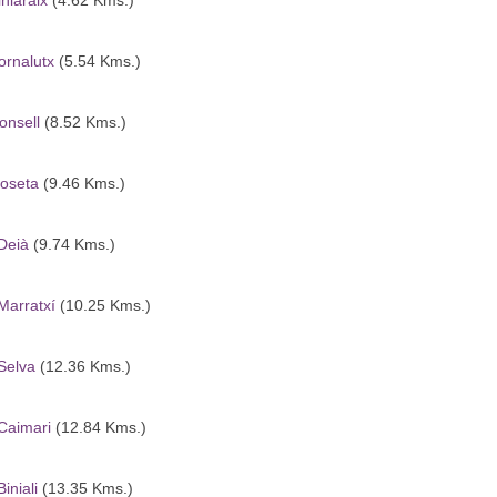
iniaraix
(4.62 Kms.)
ornalutx
(5.54 Kms.)
onsell
(8.52 Kms.)
loseta
(9.46 Kms.)
Deià
(9.74 Kms.)
Marratxí
(10.25 Kms.)
Selva
(12.36 Kms.)
Caimari
(12.84 Kms.)
Biniali
(13.35 Kms.)