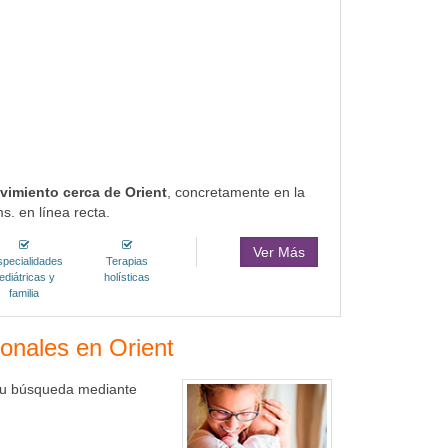
vimiento cerca de Orient
, concretamente en la
. en línea recta.
Ver Más
specialidades
Terapias
ediátricas y
holísticas
familia
ionales en Orient
r tu búsqueda mediante