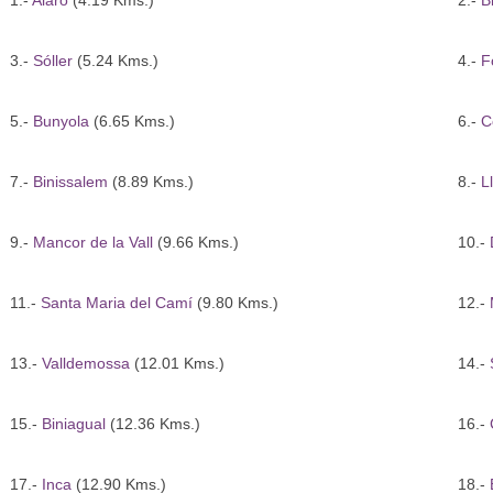
1.-
Alaró
(4.19 Kms.)
2.-
B
3.-
Sóller
(5.24 Kms.)
4.-
F
5.-
Bunyola
(6.65 Kms.)
6.-
C
7.-
Binissalem
(8.89 Kms.)
8.-
L
9.-
Mancor de la Vall
(9.66 Kms.)
10.-
11.-
Santa Maria del Camí
(9.80 Kms.)
12.-
13.-
Valldemossa
(12.01 Kms.)
14.-
15.-
Biniagual
(12.36 Kms.)
16.-
17.-
Inca
(12.90 Kms.)
18.-