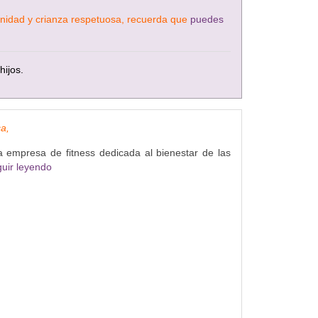
ternidad y crianza respetuosa, recuerda que
puedes
hijos.
ca,
 empresa de fitness dedicada al bienestar de las
uir leyendo