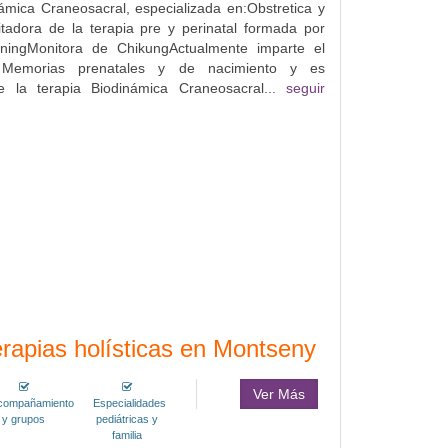
ámica Craneosacral, especializada en:Obstretica y
litadora de la terapia pre y perinatal formada por
ainingMonitora de ChikungActualmente imparte el
 Memorias prenatales y de nacimiento y es
e la terapia Biodinámica Craneosacral...
seguir
rapias holísticas en Montseny
Ver Más
compañamiento
Especialidades
y grupos
pediátricas y
familia