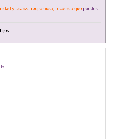
ternidad y crianza respetuosa, recuerda que
puedes
hijos.
ndo