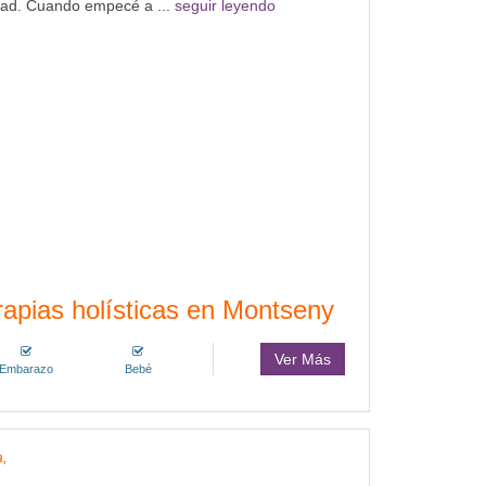
ad. Cuando empecé a ...
seguir leyendo
rapias holísticas en Montseny
Ver Más
Embarazo
Bebé
,