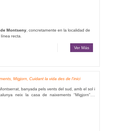
ca de Montseny
, concretamente en la localidad de
línea recta.
Ver Más
nts, Migjorn, Cuidant la vida des de l'inici
Montserrat, banyada pels vents del sud, amb el sol i
talunya neix la casa de naixements “Migjorn”....