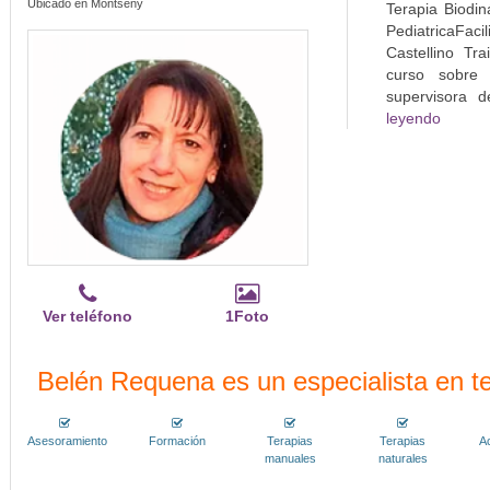
Ubicado en Montseny
Terapia Biodin
PediatricaFaci
Castellino Tr
curso sobre
supervisora d
leyendo
Ver teléfono
1Foto
Belén Requena es un especialista en te
Asesoramiento
Formación
Terapias
Terapias
A
manuales
naturales