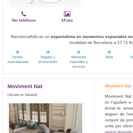
Ver teléfono
1Foto
BarcelonaKids es un
especialista en momentos especiales ce
localidad de Barcelona a 27.71 Km
Tiendas
Regalos y
Momentos
Bebé
N
especializadas
promociones
especiales y
servicios
Moviment Nat
Moviment Nat, E
Ubicado en Sabadell
Moviment Nat 
on t’ajudem a m
donar-te eines
etapes de l’em
conjunt de prof
units per oferi
seguir leyendo