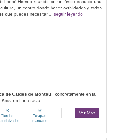
del bebé.Hemos reunido en un único espacio una
icultura, un centro donde hacer actividades y todos
les que puedes necesitar....
seguir leyendo
rca de Caldes de Montbui
, concretamente en la
2 Kms. en línea recta.
Ver Más
Tiendas
Terapias
pecializadas
manuales