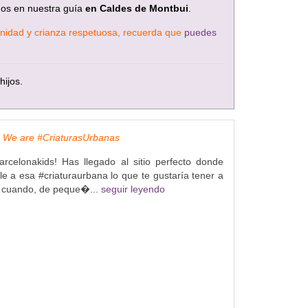
mos en nuestra guía
en Caldes de Montbui
.
ternidad y crianza respetuosa, recuerda que
puedes
hijos.
, We are #CriaturasUrbanas
rcelonakids! Has llegado al sitio perfecto donde
e a esa #criaturaurbana lo que te gustaría tener a
s cuando, de peque�...
seguir leyendo