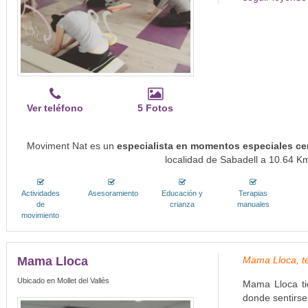
Ver teléfono
5 Fotos
Moviment Nat es un
especialista en momentos especiales ce
localidad de Sabadell a 10.64 Km
Actividades
Asesoramiento
Educación y
Terapias
de
crianza
manuales
movimiento
Mama Lloca
Mama Lloca, t
Ubicado en Mollet del Vallès
Mama Lloca tie
donde sentirs