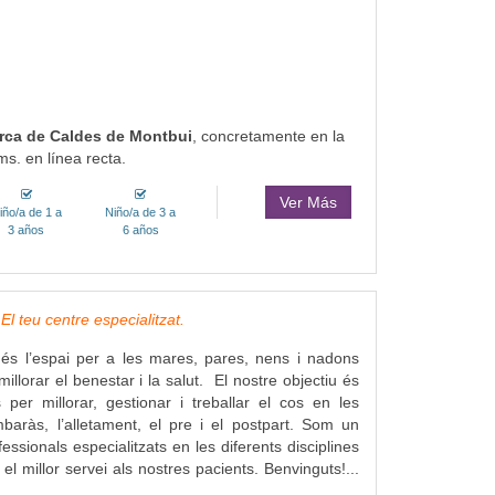
rca de Caldes de Montbui
, concretamente en la
s. en línea recta.
Ver Más
iño/a de 1 a
Niño/a de 3 a
3 años
6 años
l teu centre especialitzat.
és l’espai per a les mares, pares, nens i nadons
illorar el benestar i la salut. El nostre objectiu és
 per millorar, gestionar i treballar el cos en les
baràs, l’alletament, el pre i el postpart. Som un
essionals especialitzats en les diferents disciplines
r el millor servei als nostres pacients. Benvinguts!...